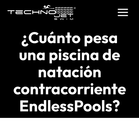
Saltar
al
contenido
¿Cuánto pesa
una piscina de
natación
contracorriente
EndlessPools?