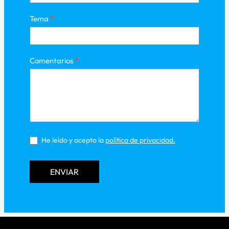
Tema
*
Comentarios
*
He leído y acepto la
política de privacidad
.