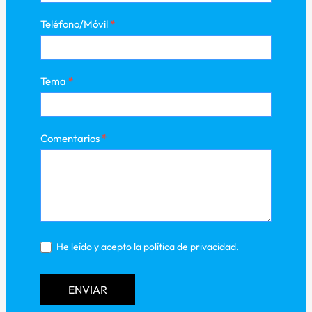
Teléfono/Móvil
*
Tema
*
Comentarios
*
He leído y acepto la
política de privacidad
.