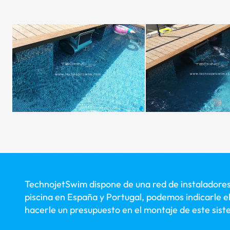
TechnojetSwim dispone de una red de instaladores
piscina en España y Portugal, podemos indicarle e
hacerle un presupuesto en el montaje de este sis