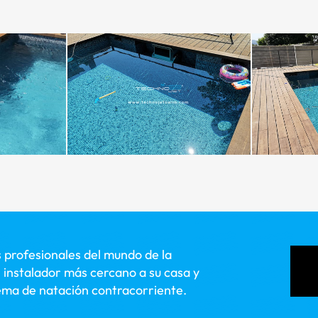
 profesionales del mundo de la
l instalador más cercano a su casa y
tema de natación contracorriente.