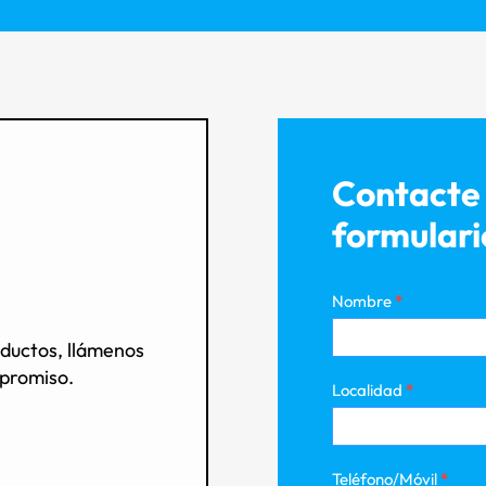
Contacte 
formulari
Nombre
*
oductos, llámenos
mpromiso.
Localidad
*
Teléfono/Móvil
*