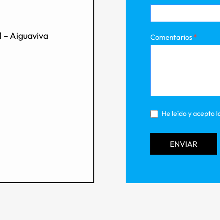
1 – Aiguaviva
Comentarios
*
He leído y acepto l