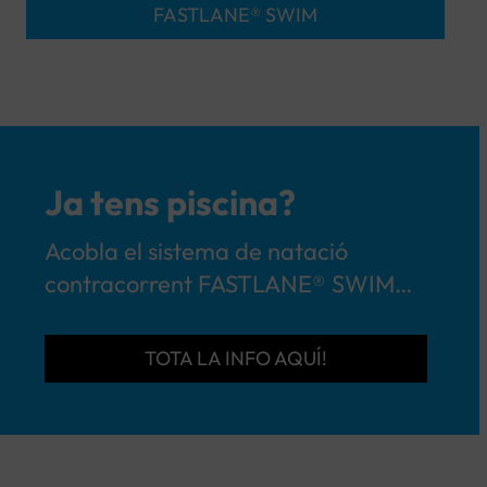
FASTLANE® SWIM
Ja tens piscina?
Acobla el sistema de natació
contracorrent FASTLANE® SWIM…
TOTA LA INFO AQUÍ!