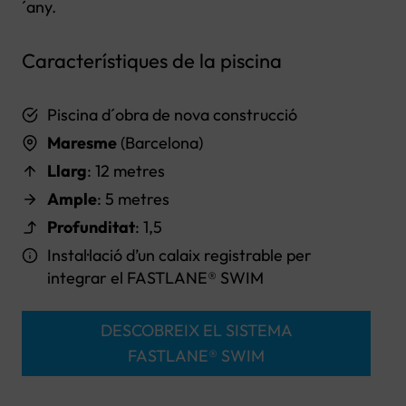
´any.
Característiques de la piscina
Piscina d´obra de nova construcció
Maresme
(Barcelona)
Llarg
: 12 metres
Ample
: 5 metres
Profunditat
: 1,5
Instal·lació d’un calaix registrable per
integrar el FASTLANE® SWIM
DESCOBREIX EL SISTEMA
FASTLANE® SWIM