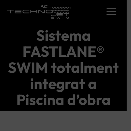
Vés
al
contingut
Sistema
FASTLANE®
SWIM totalment
integrat a
Piscina d’obra