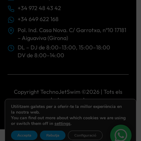
+34 972 48 43 42
+34 649 622 168
Pol. Ind. Casa Nova. C/ Garrotxa, nº10 17181
– Aiguaviva (Girona)
DL – DJ de 8:00–13:00, 15:00–18:00
DV de 8:00–14:00
Copyright TechnoJetSwim ©2026 | Tots els
drets reservats
Utilitzem galetes per a oferir-te la millor experiència en
la nostra web.
You can find out more about which cookies we are using
or switch them off in
settings
.
Accepta
Rebutja
Configuració